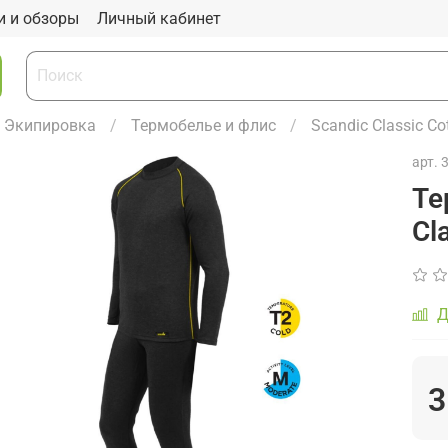
и и обзоры
Личный кабинет
Экипировка
Термобелье и флис
Scandic Classic Co
арт.
Те
Cl
Д
3