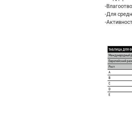
-Влагоотв
-Для сред
-Активност