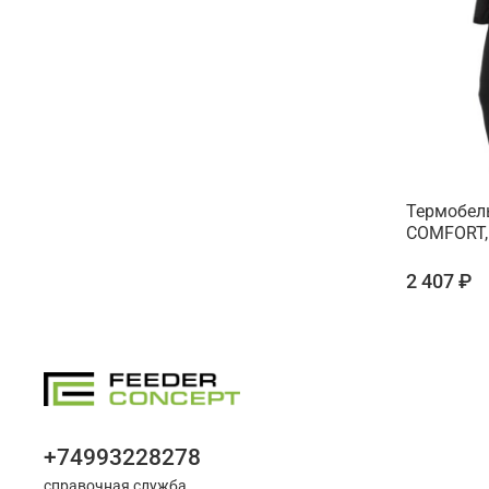
Термобель
COMFORT,
2 407 ₽
+74993228278
справочная служба