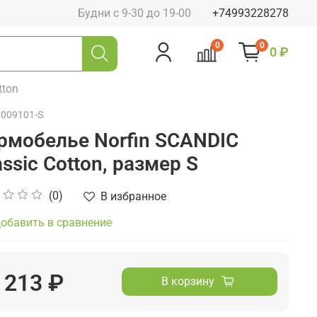
Будни с 9-30 до 19-00
+74993228278
0
0
0 ₽
tton
3009101-S
рмобелье Norfin SCANDIC
assic Cotton, размер S
(0)
В избранное
обавить в сравнение
 213 ₽
В корзину