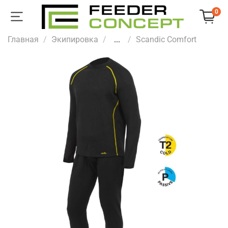
0
Главная
Экипировка
...
Scandic Comfort