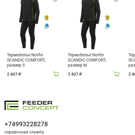
Термобелье Norfin
Термобелье Norfin
Тер
SCANDIC COMFORT,
SCANDIC COMFORT,
SC
размер S
размер M
ра
2 407 ₽
2 407 ₽
2 4
+74993228278
справочная служба