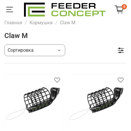
0
Главная
Кормушки
Claw M
Claw M