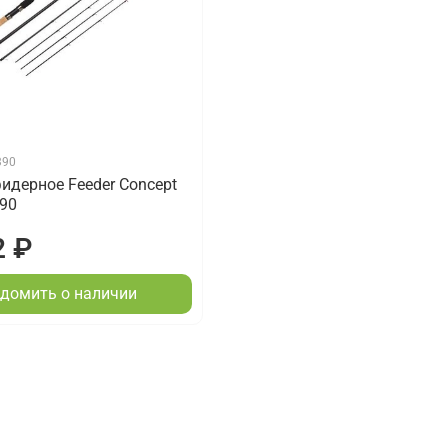
390
идерное Feeder Concept
.90
2 ₽
домить о наличии