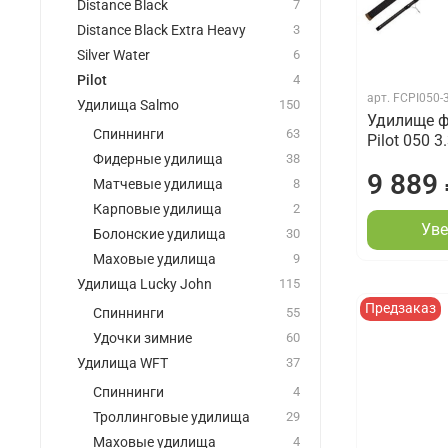
Distance Black
7
Distance Black Extra Heavy
3
Silver Water
6
Pilot
4
арт.
FCPI050-
Удилища Salmo
150
Удилище ф
Спиннинги
63
Pilot 050 3
Фидерные удилища
38
9 889
Матчевые удилища
8
Карповые удилища
2
Уве
Болонские удилища
30
Маховые удилища
9
Удилища Lucky John
115
Предзаказ
Спиннинги
55
Удочки зимние
60
Удилища WFT
37
Спиннинги
4
Троллинговые удилища
29
Маховые удилища
4