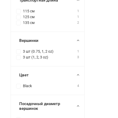
Транспортная длина
115 см
1
125 см
1
135 см
2
Вершинки
3 шт (0.75, 1, 2 oz)
1
3 шт (1, 2, 3 oz)
3
Цвет
Black
4
Посадочный диаметр
вершинок