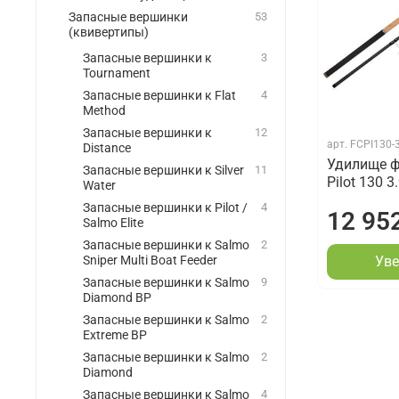
Запасные вершинки
53
(квивертипы)
Запасные вершинки к
3
Tournament
Запасные вершинки к Flat
4
Method
Запасные вершинки к
12
арт.
FCPI130-
Distance
Удилище ф
Запасные вершинки к Silver
11
Pilot 130 3
Water
Запасные вершинки к Pilot /
4
12 95
Salmo Elite
Запасные вершинки к Salmo
2
Sniper Multi Boat Feeder
Уве
Запасные вершинки к Salmo
9
Diamond BP
Запасные вершинки к Salmo
2
Extreme BP
Запасные вершинки к Salmo
2
Diamond
Запасные вершинки к Salmo
4