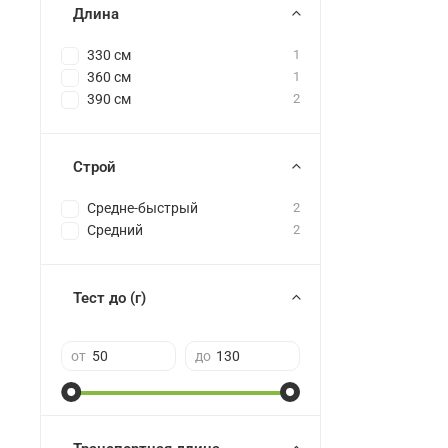
Длина
330 см
1
360 см
1
390 см
2
Строй
Средне-быстрый
2
Средний
2
Тест до (г)
от
до