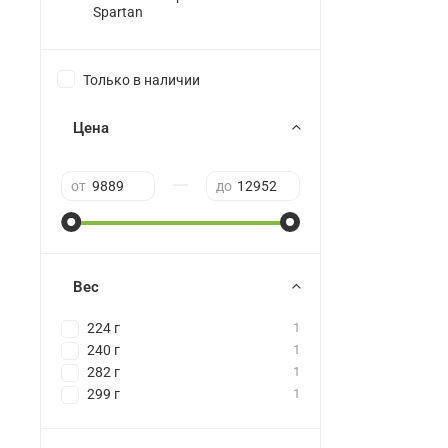
Spartan
Только в наличии
Цена
—
от
до
Вес
224 г
1
240 г
1
282 г
1
299 г
1