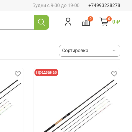
Будни с 9-30 до 19-00
+74993228278
0
0
0 ₽
Предзаказ