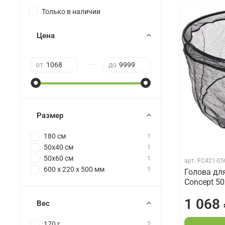
Только в наличии
Цена
—
от
до
Размер
180 см
1
50х40 см
1
50х60 см
1
арт.
FC421-05
600 x 220 x 500 мм
1
Голова дл
Concept 5
1 068
Вес
170 г
2