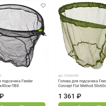
0
арт.
FC420-050
я подсачека Feeder
Голова для подсачека Fee
0х40см ПВХ
Concept Flat Method 50х60
 ₽
1 361 ₽