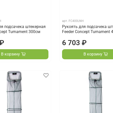
H
арт.
FC400LNH
ля подсачека штекерная
Рукоять для подсачека ш
cept Turnament 300см
Feeder Concept Turnament 
 ₽
6 703 ₽
В корзину
В корзину