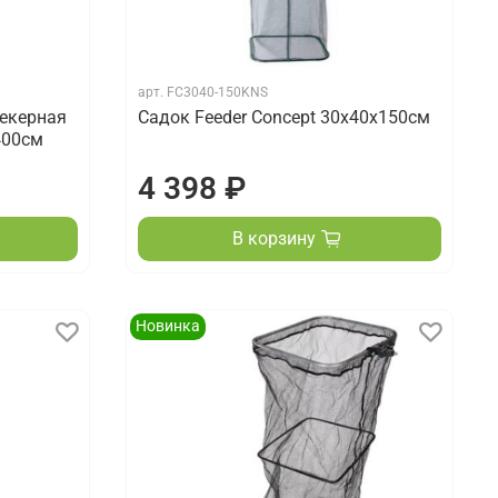
арт.
FC3040-150KNS
текерная
Садок Feeder Concept 30х40х150см
400см
4 398 ₽
В корзину
Новинка