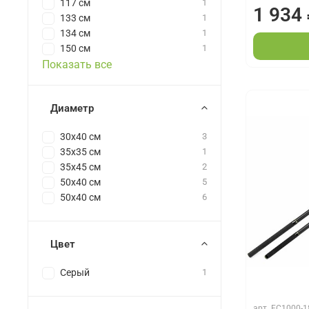
117 см
1
1 934
133 см
1
134 см
1
150 см
1
Показать все
Диаметр
30x40 см
3
35х35 см
1
35х45 см
2
50x40 см
5
50х40 см
6
Цвет
Серый
1
арт.
FC1000-1