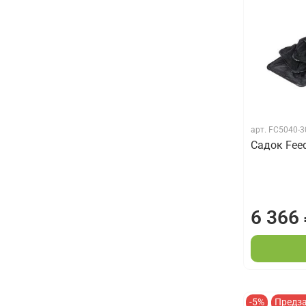
арт.
FC5040-
Садок Fee
6 366
-5%
Предз