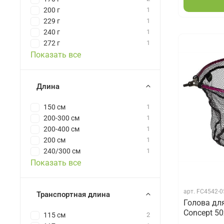
200 г
1
229 г
1
240 г
1
272 г
1
Показать все
Длина
150 см
1
200-300 см
1
200-400 см
1
200 см
1
240/300 см
1
Показать все
арт.
FC4542-0
Транспортная длина
Голова дл
Concept 5
115 см
2