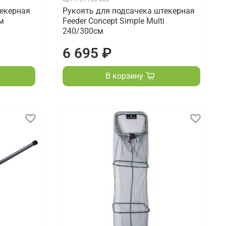
текерная
Рукоять для подсачека штекерная
м
Feeder Concept Simple Multi
240/300см
6 695 ₽
В корзину