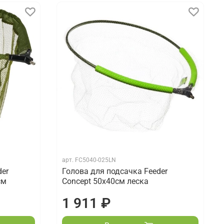
арт.
FC5040-025LN
der
Голова для подсачка Feeder
см
Concept 50х40см леска
1 911 ₽