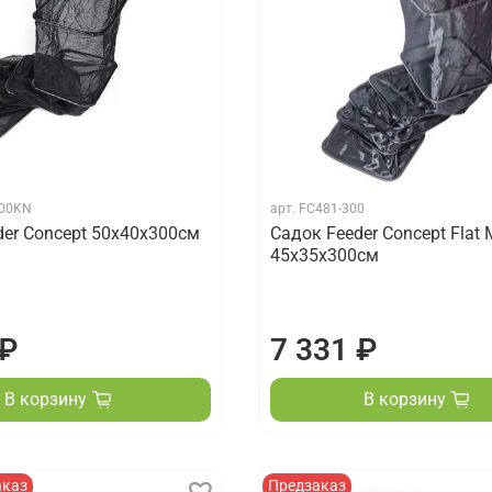
300KN
арт.
FC481-300
der Concept 50х40х300см
Садок Feeder Concept Flat 
45х35х300см
 ₽
7 331 ₽
В корзину
В корзину
аказ
Предзаказ