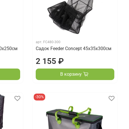
арт.
FC480-300
40х250см
Садок Feeder Concept 45х35х300см
2 155 ₽
В корзину
-30%