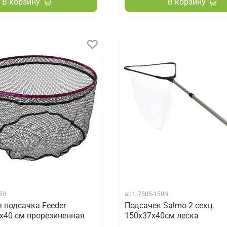
В корзину
В корзину
50
арт.
7505-150N
я подсачка Feeder
Подсачек Salmo 2 секц.
0х40 см прорезиненная
150х37x40см леска