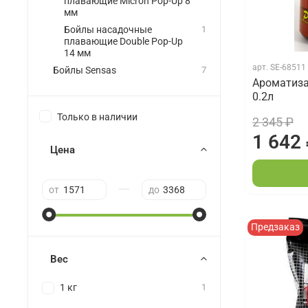
плавающие Micron Pop-Up 8
мм
Бойлы насадочные
1
плавающие Double Pop-Up
14 мм
арт.
SE-68511
Бойлы Sensas
7
Ароматизат
0.2л
Только в наличии
2 345 ₽
1 642
Цена
—
от
до
Предзаказ
Вес
1 кг
1