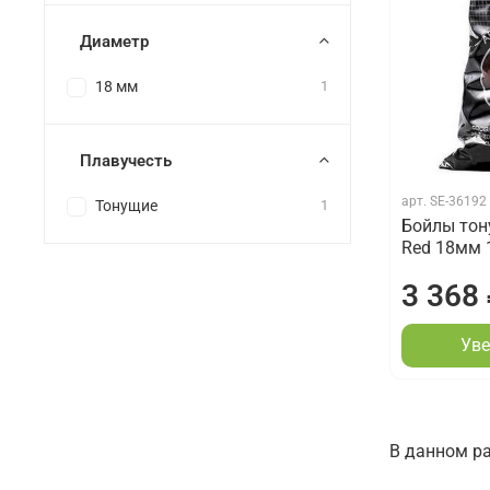
Диаметр
18 мм
1
Плавучесть
арт.
SE-36192
Тонущие
1
Бойлы тон
Red 18мм 
3 368
Уве
В данном ра