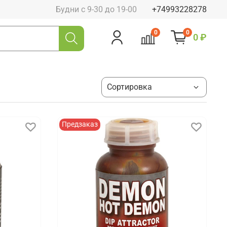
Будни с 9-30 до 19-00
+74993228278
0
0
0 ₽
Предзаказ