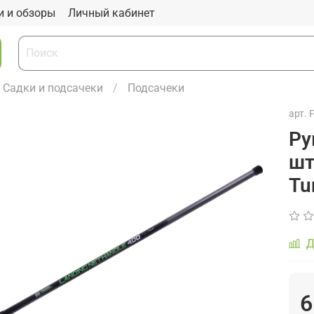
и и обзоры
Личный кабинет
Садки и подсачеки
Подсачеки
арт.
Ру
шт
Tu
Д
6