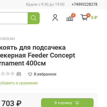
Будни с 9-30 до 19-00
+74993228278
0
0
0 ₽
FC400LNH
коять для подсачека
екерная Feeder Concept
rnament 400см
(0)
В избранное
обавить в сравнение
 703 ₽
В корзину