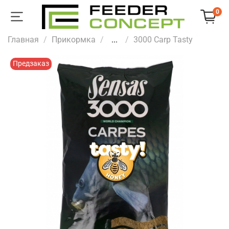
0
Главная
Прикормка
...
3000 Carp Tasty
Предзаказ