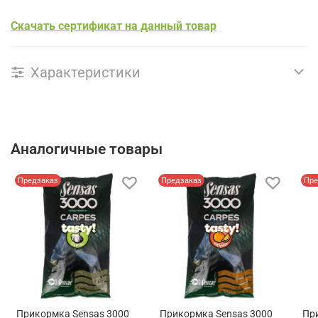
Скачать сертификат на данный товар
Характеристики
Аналогичные товары
Предзаказ
Предзаказ
Пре
Прикормка Sensas 3000
Прикормка Sensas 3000
Пр