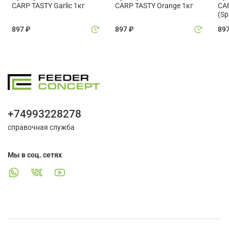
CARP TASTY Garlic 1кг
CARP TASTY Orange 1кг
CAR
(Sp
897 ₽
897 ₽
89
+74993228278
справочная служба
Мы в соц. сетях