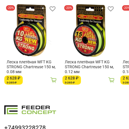
-20%
-20%
-20
Леска плетёная WFT KG
Леска плетёная WFT KG
Ле
STRONG Chartreuse 150 м,
STRONG Chartreuse 150 м,
STR
0.08 мм
0.12 мм
0.1
2 628 ₽
2 628 ₽
2 6
3 285 ₽
3 285 ₽
3 28
+74993228278