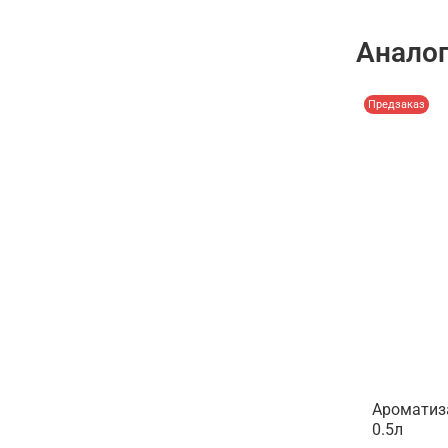
Анало
Предзаказ
Ароматиз
0.5л