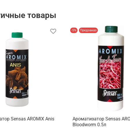
гичные товары
-5%
Предзаказ
атор Sensas AROMIX Anis
Ароматизатор Sensas AR
Bloodworm 0.5л