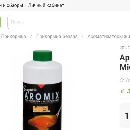
и и обзоры
Личный кабинет
Прикормка
Прикормка Sensas
Ароматизаторы жи
арт.
Ар
Mi
Д
1