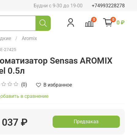
Будни с 9-30 до 19-00
+74993228278
0
0
0 ₽
дкие
Aromix
SE-27425
оматизатор Sensas AROMIX
el 0.5л
(0)
В избранное
обавить в сравнение
 037 ₽
Предзаказ