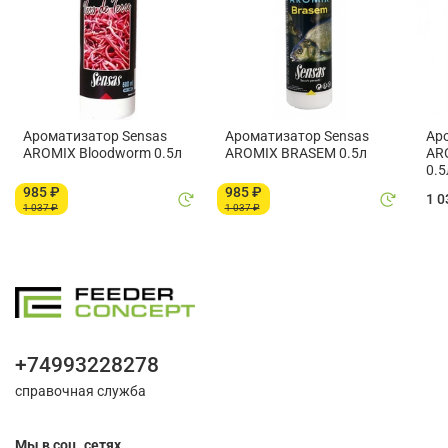
Ароматизатор Sensas
Ароматизатор Sensas
Ар
AROMIX Bloodworm 0.5л
AROMIX BRASEM 0.5л
AR
0.5
985 ₽
985 ₽
1 0
1 037 ₽
1 037 ₽
+74993228278
справочная служба
Мы в соц. сетях