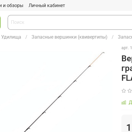
и и обзоры
Личный кабинет
Удилища
Запасные вершинки (квивертипы)
Запас
арт.
Ве
гр
FL
Д
1