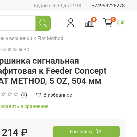
Будни с 9-30 до 19-00
+74993228278
0
0
0 ₽
ные вершинки к Flat Method
10-500-35-50PC
ршинка сигнальная
афитовая к Feeder Concept
AT METHOD, 5 OZ, 504 мм
(0)
В избранное
обавить в сравнение
 214 ₽
В корзину