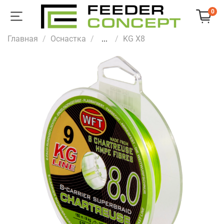
0
Главная
Оснастка
...
KG X8