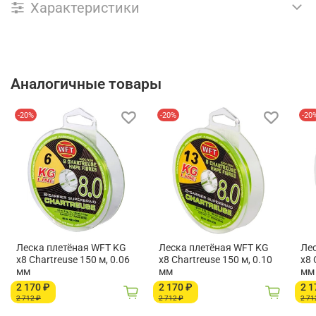
Характеристики
Аналогичные товары
-20%
-20%
-20
Леска плетёная WFT KG
Леска плетёная WFT KG
Ле
x8 Chartreuse 150 м, 0.06
x8 Chartreuse 150 м, 0.10
x8 
мм
мм
мм
2 170 ₽
2 170 ₽
2 1
2 712 ₽
2 712 ₽
2 71