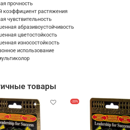
ая прочность
й коэффициент растяжения
ая чувствительность
енная абразивоустойчивость
енная цветостойкость
енная износостойкость
зонное использование
мультиколор
гичные товары
-20%