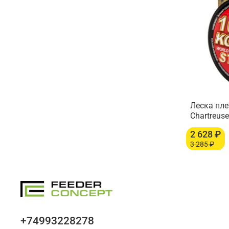
Леска пл
Chartreuse
2 628 ₽
3 285 ₽
+74993228278