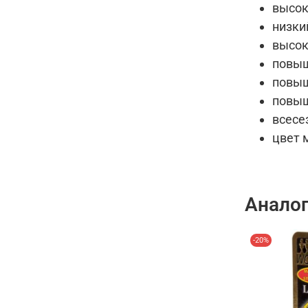
высок
низки
высок
повыш
повыш
повыш
всесе
цвет 
Анало
-20%