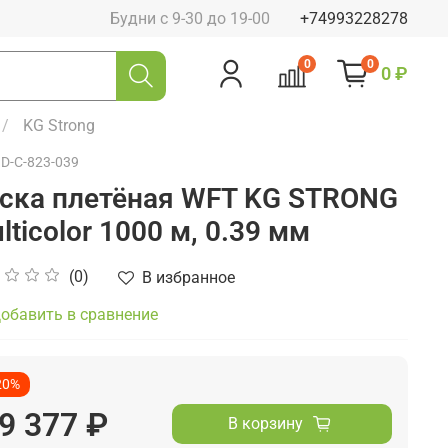
Будни с 9-30 до 19-00
+74993228278
0
0
0 ₽
KG Strong
1D-C-823-039
ска плетёная WFT KG STRONG
lticolor 1000 м, 0.39 мм
(0)
В избранное
обавить в сравнение
20%
9 377 ₽
В корзину