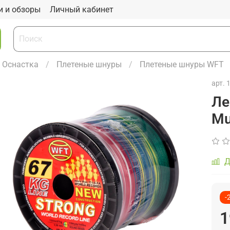
и и обзоры
Личный кабинет
Оснастка
Плетеные шнуры
Плетеные шнуры WFT
арт.
Ле
Mu
Д
-
1