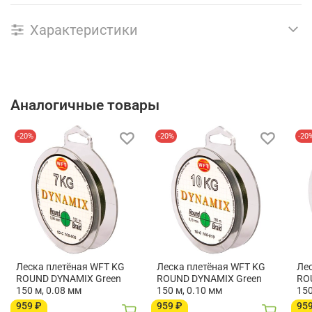
Характеристики
Аналогичные товары
-20%
-20%
-20
Леска плетёная WFT KG
Леска плетёная WFT KG
Ле
ROUND DYNAMIX Green
ROUND DYNAMIX Green
RO
150 м, 0.08 мм
150 м, 0.10 мм
150
959 ₽
959 ₽
95