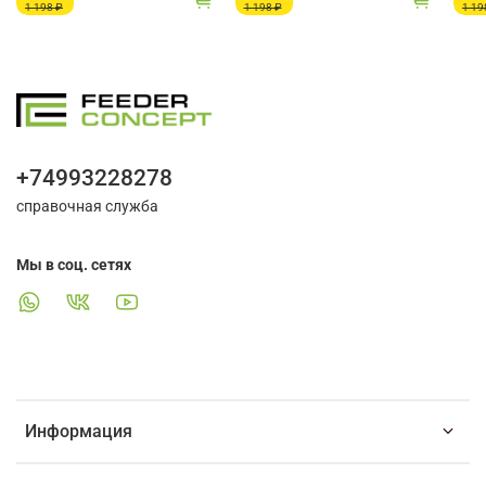
1 198 ₽
1 198 ₽
1 19
+74993228278
справочная служба
Мы в соц. сетях
Информация