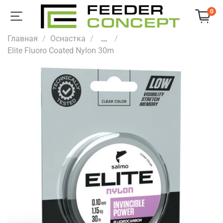
0
Главная
Оснастка
...
Elite Fluoro Coated Nylon 30m