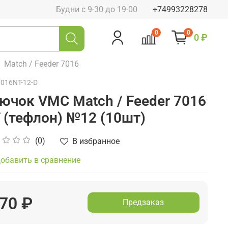
Будни с 9-30 до 19-00
+74993228278
0
0
0 ₽
Match / Feeder 7016
7016NT-12-D
ючок VMC Match / Feeder 7016
 (тефлон) №12 (10шт)
(0)
В избранное
обавить в сравнение
70 ₽
Предзаказ