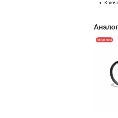
Крючк
Анало
Предзаказ