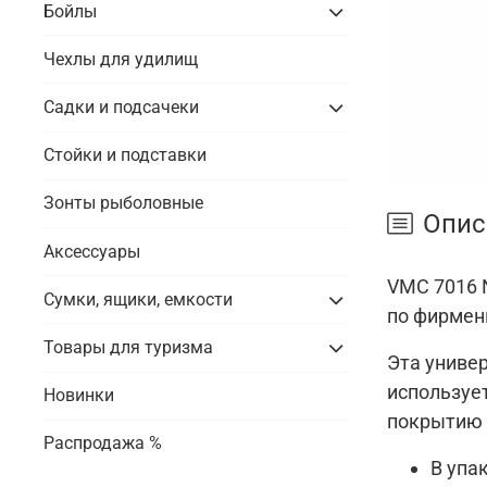
Бойлы
Чехлы для удилищ
Садки и подсачеки
Стойки и подставки
Зонты рыболовные
Опис
Аксессуары
VMC 7016 
Сумки, ящики, емкости
по фирменн
Товары для туризма
Эта униве
использует
Новинки
покрытию P
Распродажа %
В упак