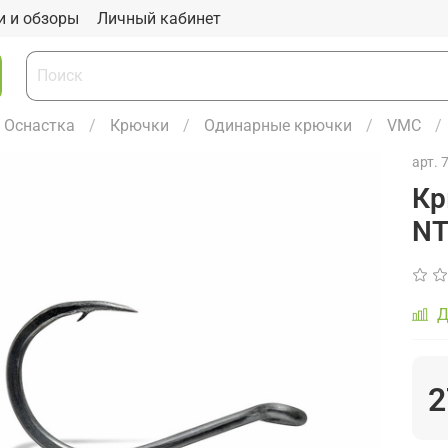
и и обзоры
Личный кабинет
Оснастка
Крючки
Одинарные крючки
VMC
арт.
Кр
NT
Д
2