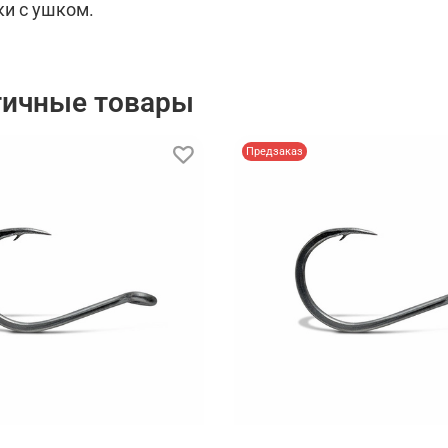
и с ушком.
гичные товары
Предзаказ